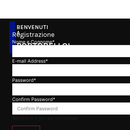
BENVENUTI
A
Registrazione
Nome e Cognome
*
PORTOBELLO!
E-mail Address
*
Password
*
Confirm Password
*
Only fill in if you are not human